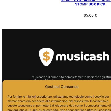
MEINL STB1 DIGITAL PERCU
STOMP BOX KICK
65,00
€
Musicash è Il primo sito completamente dedicato agli stru
usati: da noi è più semplice, conveniente e sicuro comprare 
strumento.
Gestisci Consenso
P.I.01666210628 Indirizzo:
Per fornire le migliori esperienze, utilizziamo tecnologie come i cookie per
memorizzare e/o accedere alle informazioni del dispositivo. Il consenso a
Via Alessandro da Telese, 7
queste tecnologie ci permetterà di elaborare dati come il comportamento di
82037 Telese Terme
navigazione o ID unici su questo sito. Non acconsentire o ritirare il consen