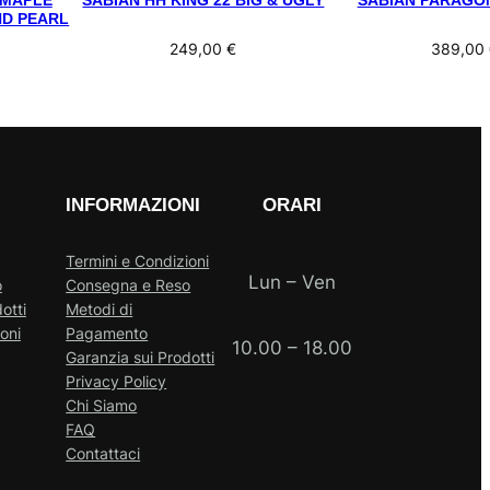
 MAPLE
SABIAN HH KING 22 BIG & UGLY
SABIAN PARAGON
ND PEARL
249,00
€
389,00
INFORMAZIONI
ORARI
Termini e Condizioni
Lun – Ven
o
Consegna e Reso
otti
Metodi di
oni
Pagamento
10.00 – 18.00
Garanzia sui Prodotti
Privacy Policy
Chi Siamo
FAQ
Contattaci