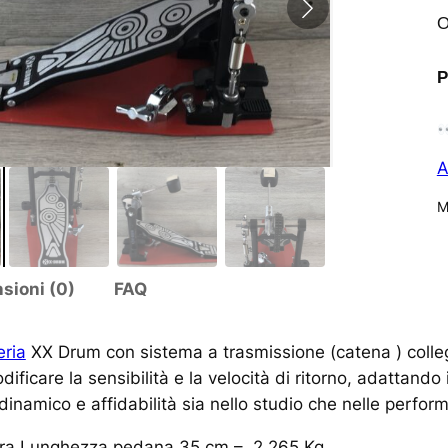
O
P
A
M
sioni (0)
FAQ
eria
XX Drum con sistema a trasmissione (catena ) colleg
ficare la sensibilità e la velocità di ritorno, adattando i
o dinamico e affidabilità sia nello studio che nelle perfor
ura Lunghezza pedana 35 cm – 2,265 Kg