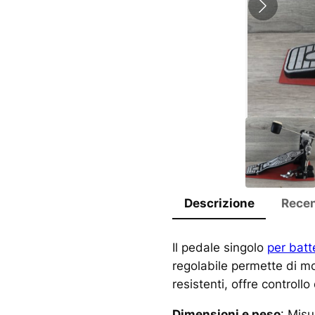
Descrizione
Recen
Il pedale singolo
per batt
regolabile permette di modi
resistenti, offre controll
Dimensioni e peso
: Mis