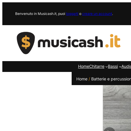
Vai
al
Benvenuto in Musicash.it, puoi
loggarti
o
creare un account
.
contenuto
Home
Chitarre
Bassi
Audi
Home
/
Batterie e percussion