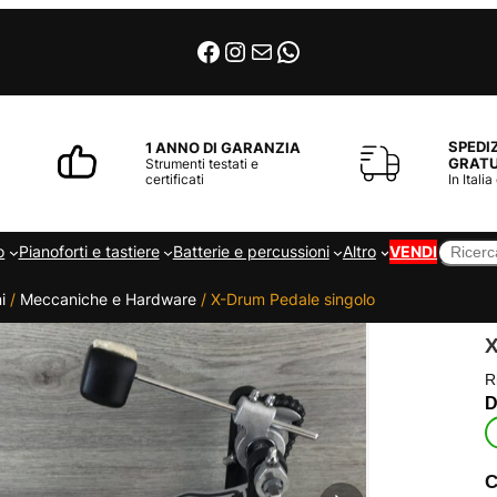
Facebook
Instagram
Email
WhatsApp
SPEDI
1 ANNO DI GARANZIA
GRATU
Strumenti testati e
certificati
In Italia
Cerca
o
Pianoforti e tastiere
Batterie e percussioni
Altro
VENDI
i
/
Meccaniche e Hardware
/ X-Drum Pedale singolo
R
C