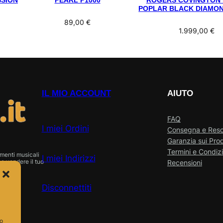
SSION
PEARL P1000
ROGERS COVINGTON
POPLAR BLACK DIAMO
89,00
€
1.999,00
€
IL MIO ACCOUNT
AIUTO
FAQ
I miei Ordini
Consegna e Res
Garanzia sui Prod
Termini e Condizi
menti musicali
I miei Indirizzi
o vendere il tuo
Recensioni
Disconnettiti
so