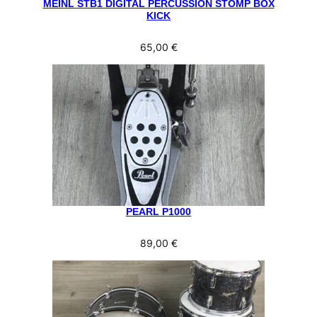
MEINL STB1 DIGITAL PERCUSSION STOMP BOX
KICK
65,00
€
PEARL P1000
89,00
€