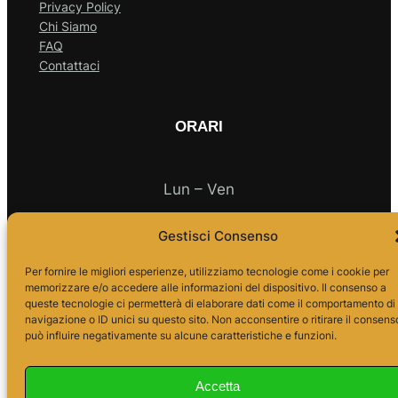
Privacy Policy
Chi Siamo
FAQ
Contattaci
ORARI
Lun – Ven
Gestisci Consenso
10.00 – 18.00
Per fornire le migliori esperienze, utilizziamo tecnologie come i cookie per
memorizzare e/o accedere alle informazioni del dispositivo. Il consenso a
queste tecnologie ci permetterà di elaborare dati come il comportamento di
navigazione o ID unici su questo sito. Non acconsentire o ritirare il consens
può influire negativamente su alcune caratteristiche e funzioni.
Accetta