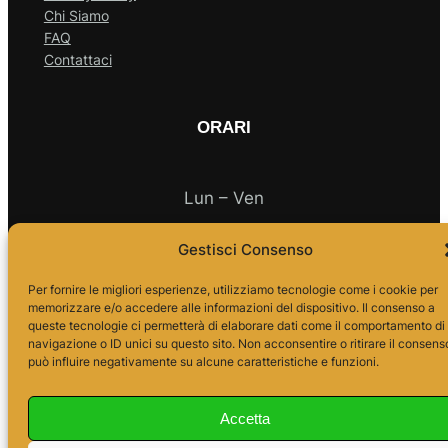
Chi Siamo
FAQ
Contattaci
ORARI
Lun – Ven
Gestisci Consenso
10.00 – 18.00
Per fornire le migliori esperienze, utilizziamo tecnologie come i cookie per
memorizzare e/o accedere alle informazioni del dispositivo. Il consenso a
queste tecnologie ci permetterà di elaborare dati come il comportamento di
navigazione o ID unici su questo sito. Non acconsentire o ritirare il consens
può influire negativamente su alcune caratteristiche e funzioni.
Accetta