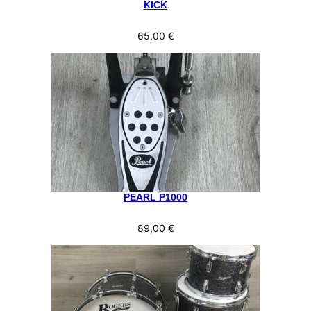
KICK
65,00
€
PEARL P1000
89,00
€