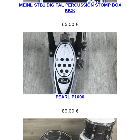
MEINL STB1 DIGITAL PERCUSSION STOMP BOX
KICK
65,00
€
PEARL P1000
89,00
€