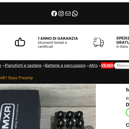
Facebook
Instagram
Email
WhatsApp
SPEDI
1 ANNO DI GARANZIA
GRATU
Strumenti testati e
certificati
In Italia
Cerca
o
Pianoforti e tastiere
Batterie e percussioni
Altro
VENDI
M81 Bass Preamp
R
C