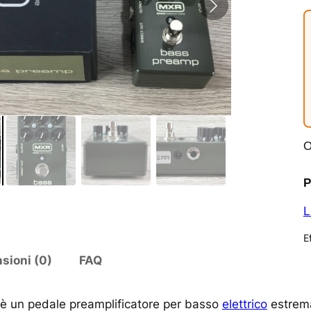
O
P
L
Ef
sioni (0)
FAQ
 un pedale preamplificatore per basso
elettrico
estrema