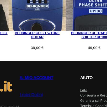
1987
BEHRINGER GDI 21 V-TONE
BEHRINGER ULTRAB 
GUITAR
SHIFTER UP10
39,00
€
49,00
€
IL MIO ACCOUNT
AIUTO
FAQ
I miei Ordini
Consegna e Res
Garanzia sui Prod
Termini e Condizi