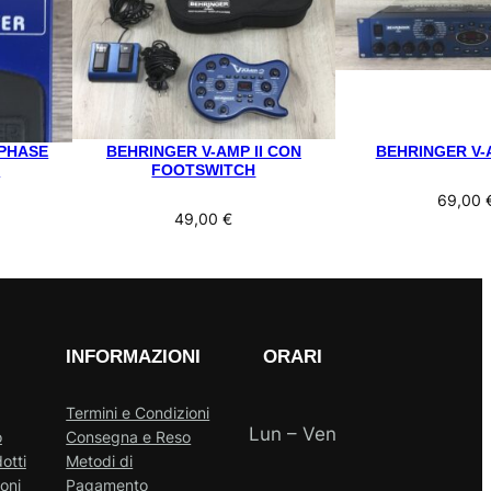
PHASE
BEHRINGER V-AMP II CON
BEHRINGER V-
0
FOOTSWITCH
69,00
49,00
€
INFORMAZIONI
ORARI
Termini e Condizioni
Lun – Ven
o
Consegna e Reso
otti
Metodi di
oni
Pagamento