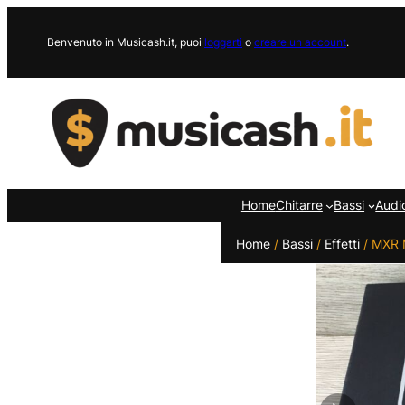
Vai
al
Benvenuto in Musicash.it, puoi
loggarti
o
creare un account
.
contenuto
Home
Chitarre
Bassi
Audi
Home
/
Bassi
/
Effetti
/ MXR 