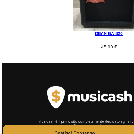
DEAN BA-820
45,00
€
Musicash è Il primo sito completamente dedicato agli stru
usati: da noi è più semplice, conveniente e sicuro comprare 
strumento.
Gestisci Consenso