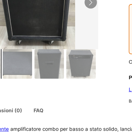
O
P
L
B
sioni (0)
FAQ
ente
amplificatore combo per basso a stato solido, lancia