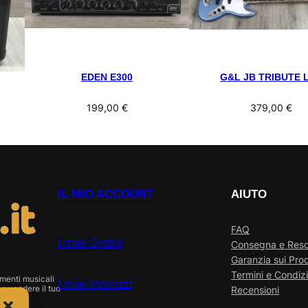
EDEN E300
G&L JB TRIBUTE 
199,00
€
379,00
€
IL MIO ACCOUNT
AIUTO
FAQ
I miei Ordini
Consegna e Res
Garanzia sui Prod
Termini e Condizi
menti musicali
I miei Indirizzi
o vendere il tuo
Recensioni