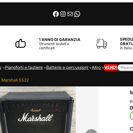
Facebook
Instagram
Email
WhatsApp
SPEDI
1 ANNO DI GARANZIA
GRATU
Strumenti testati e
certificati
In Italia
Cerca
o
Pianoforti e tastiere
Batterie e percussioni
Altro
VENDI
 Marshall 5522
R
C