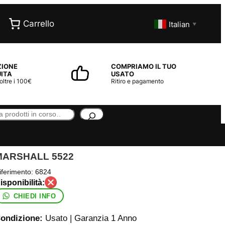
Carrello
Italian
▼
ZIONE
COMPRIAMO IL TUO
ITA
USATO
 oltre i 100€
Ritiro e pagamento
MARSHALL 5522
iferimento:
6824
CHIEDI INFO
ondizione:
Usato | Garanzia 1 Anno