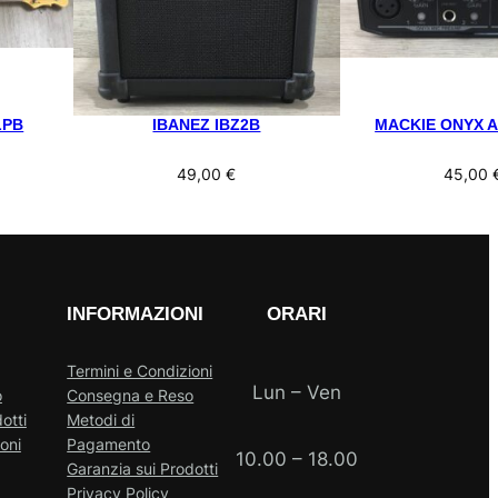
LPB
IBANEZ IBZ2B
MACKIE ONYX A
49,00
€
45,00
INFORMAZIONI
ORARI
Termini e Condizioni
Lun – Ven
o
Consegna e Reso
otti
Metodi di
oni
Pagamento
10.00 – 18.00
Garanzia sui Prodotti
Privacy Policy