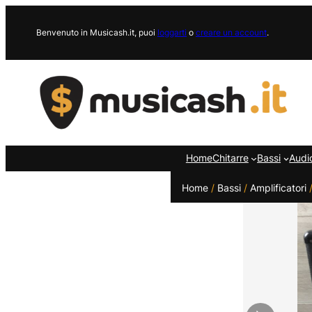
Vai
al
Benvenuto in Musicash.it, puoi
loggarti
o
creare un account
.
contenuto
Home
Chitarre
Bassi
Audi
Home
/
Bassi
/
Amplificatori
/