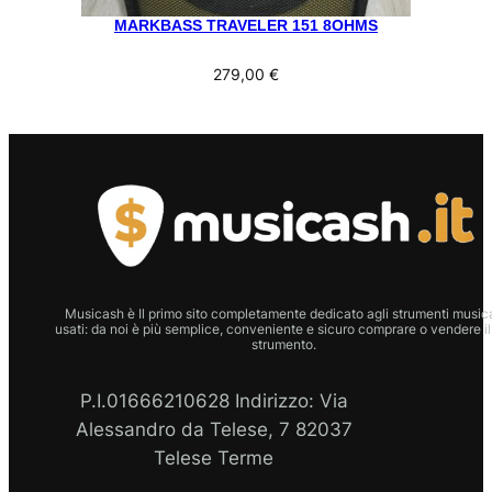
MARKBASS TRAVELER 151 8OHMS
279,00
€
Musicash è Il primo sito completamente dedicato agli strumenti musica
usati: da noi è più semplice, conveniente e sicuro comprare o vendere il
strumento.
P.I.01666210628 Indirizzo: Via
Alessandro da Telese, 7 82037
Telese Terme