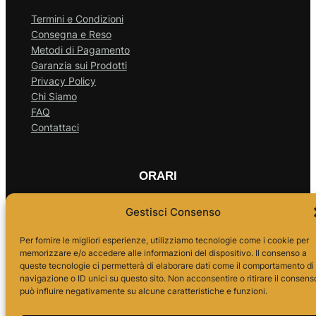
Termini e Condizioni
Consegna e Reso
Metodi di Pagamento
Garanzia sui Prodotti
Privacy Policy
Chi Siamo
FAQ
Contattaci
ORARI
Gestisci Consenso
Lun – Ven
Per fornire le migliori esperienze, utilizziamo tecnologie come i cookie per
memorizzare e/o accedere alle informazioni del dispositivo. Il consenso a
10.00 – 18.00
queste tecnologie ci permetterà di elaborare dati come il comportamento di
navigazione o ID unici su questo sito. Non acconsentire o ritirare il consens
può influire negativamente su alcune caratteristiche e funzioni.