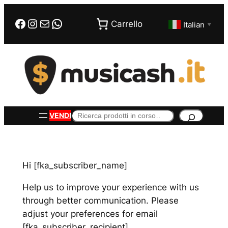
Vai
Facebook
Instagram
Email
WhatsApp
al
Carrello
Italian
▼
contenuto
Cerca
VENDI
Hi [fka_subscriber_name]
Help us to improve your experience with us
through better communication. Please
adjust your preferences for email
[fka_subscriber_recipient].