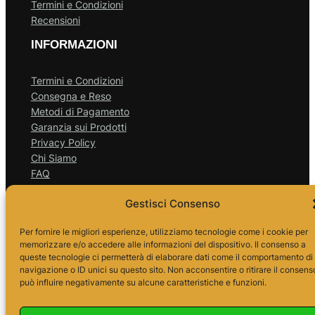
Termini e Condizioni
Recensioni
INFORMAZIONI
Termini e Condizioni
Consegna e Reso
Metodi di Pagamento
Garanzia sui Prodotti
Privacy Policy
Chi Siamo
FAQ
Contattaci
Gestisci Consenso
Per fornire le migliori esperienze, utilizziamo tecnologie come i cookie per
ORARI
memorizzare e/o accedere alle informazioni del dispositivo. Il consenso a
queste tecnologie ci permetterà di elaborare dati come il comportamento di
navigazione o ID unici su questo sito. Non acconsentire o ritirare il consens
può influire negativamente su alcune caratteristiche e funzioni.
Lun – Ven