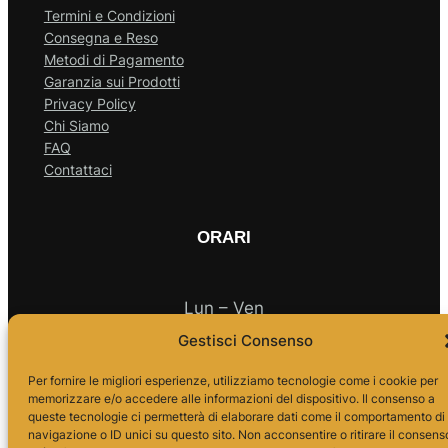
Termini e Condizioni
Consegna e Reso
Metodi di Pagamento
Garanzia sui Prodotti
Privacy Policy
Chi Siamo
FAQ
Contattaci
ORARI
Lun – Ven
Gestisci Consenso
10.00 – 18.00
Per fornire le migliori esperienze, utilizziamo tecnologie come i cookie per
memorizzare e/o accedere alle informazioni del dispositivo. Il consenso a
queste tecnologie ci permetterà di elaborare dati come il comportamento di
navigazione o ID unici su questo sito. Non acconsentire o ritirare il consens