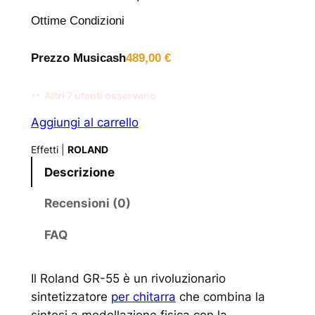
Ottime Condizioni
Prezzo Musicash
489,00
€
Altri
7
utenti osservano
Aggiungi al carrello
Effetti
|
ROLAND
Descrizione
Recensioni (0)
FAQ
Il Roland GR-55 è un rivoluzionario
sintetizzatore
per chitarra
che combina la
sintesi a modellazione fisica con la