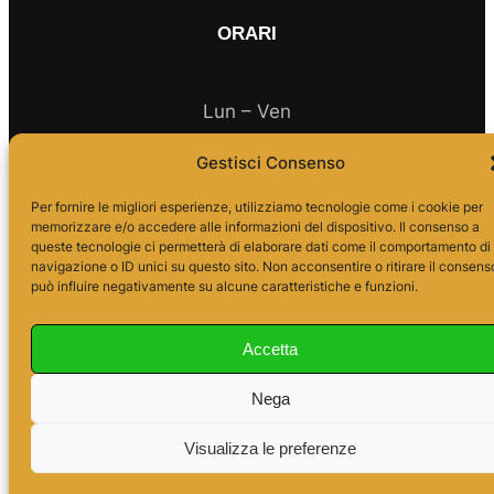
ORARI
Lun – Ven
Gestisci Consenso
10.00 – 18.00
Per fornire le migliori esperienze, utilizziamo tecnologie come i cookie per
memorizzare e/o accedere alle informazioni del dispositivo. Il consenso a
queste tecnologie ci permetterà di elaborare dati come il comportamento di
navigazione o ID unici su questo sito. Non acconsentire o ritirare il consens
può influire negativamente su alcune caratteristiche e funzioni.
Accetta
Nega
Visualizza le preferenze