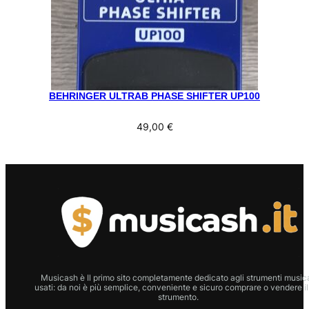
BEHRINGER ULTRAB PHASE SHIFTER UP100
49,00
€
Musicash è Il primo sito completamente dedicato agli strumenti musica
usati: da noi è più semplice, conveniente e sicuro comprare o vendere il
strumento.