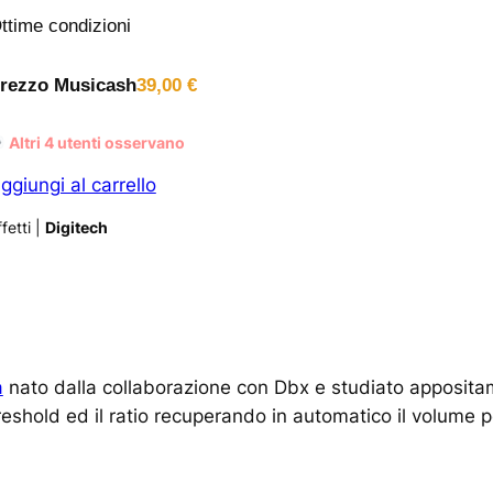
ttime condizioni
rezzo Musicash
39,00
€
Altri
4
utenti osservano
ggiungi al carrello
fetti
|
Digitech
a
nato dalla collaborazione con Dbx e studiato appositam
reshold ed il ratio recuperando in automatico il volume p