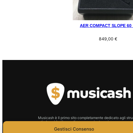
AER COMPACT SLOPE 60 
849,00
€
Musicash è Il primo sito completamente dedicato agli stru
usati: da noi è più semplice, conveniente e sicuro comprare 
strumento.
Gestisci Consenso