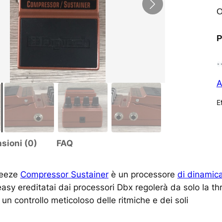
O
P
A
Ef
sioni (0)
FAQ
ueeze
Compressor Sustainer
è un processore
di dinamic
easy ereditatai dai processori Dbx regolerà da solo la th
un controllo meticoloso delle ritmiche e dei soli