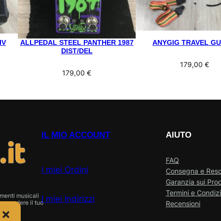
IV
ALLPEDAL STEEL PANTHER 1987
ANYGIG TRAVEL GU
DIST/DEL
179,00
€
179,00
€
IL MIO ACCOUNT
AIUTO
FAQ
I miei Ordini
Consegna e Res
Garanzia sui Prod
Termini e Condizi
menti musicali
I miei Indirizzi
o vendere il tuo
Recensioni