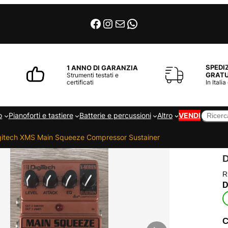
Facebook
Instagram
Email
WhatsApp
SPEDI
1 ANNO DI GARANZIA
GRATU
Strumenti testati e
certificati
In Italia
Cerca
o
Pianoforti e tastiere
Batterie e percussioni
Altro
VENDI
gitech XMS Main Squeeze Compressor Sustainer
R
C