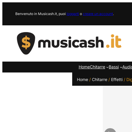
Vai
al
Benvenuto in Musicash.it, puoi
loggarti
o
creare un account
.
contenuto
Home
Chitarre
Bassi
Audi
Home
/
Chitarre
/
Effetti
/ Di