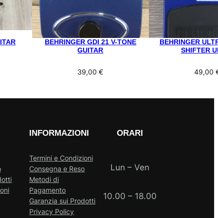
ITAR
BEHRINGER GDI 21 V-TONE
BEHRINGER ULT
GUITAR
SHIFTER U
39,00
€
49,00
INFORMAZIONI
ORARI
Termini e Condizioni
Lun – Ven
o
Consegna e Reso
otti
Metodi di
oni
Pagamento
10.00 – 18.00
Garanzia sui Prodotti
Privacy Policy