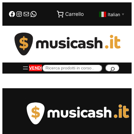
Vai
Facebook
Instagram
Email
WhatsApp
al
Carrello
Italian
▼
contenuto
Cerca
VENDI